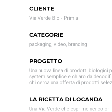
CLIENTE
Via Verde Bio - Primia
CATEGORIE
packaging, video, branding
PROGETTO
Una nuova linea di prodotti biologici 
system semplice e chiaro da decodific
chi cerca una offerta di prodotti selezi
LA RICETTA DI LOCANDA
Una Via Verde che esprime nei colori e 